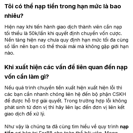
Tôi có thể nạp tiền trong hạn mức là bao
nhiêu?
Hiện nay khi tiến hành giao dịch thành viên cần nạp
tối thiểu là 50k/lần khi quyết định chuyển vốn cược.
Nền tảng hiện nay chưa quy định hạn mức tối đa cùng
số lần nên bạn có thể thoải mái mà không gặp giới hạn
nào.
Khi xuất hiện các vấn đề liên quan đến nạp
vốn cần làm gì?
Nếu quá trình chuyển tiền xuất hiện xuất hiện lỗi thì
các bạn cần nhanh chóng liên hệ đến bộ phận CSKH
để được hỗ trợ giải quyết. Trong trường hợp lỗi không
phát sinh từ đơn vị thì hãy liên lạc đến đơn vị liên kết
giao dịch để xử lý.
Như vậy là chúng ta đã cùng tìm hiểu về quy trình
nạp
tiền
cơ bản tại For88 cho toàn thể hội viên. Mong