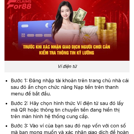
Ví điện tử
Bước 1: Đăng nhập tài khoản trên trang chủ nhà cái
sau đó ấn chọn chức năng Nạp tiền trên thanh
menu để bắt đầu.
Bước 2: Hãy chọn hình thức Ví điện tử sau đó lấy
mã QR hoặc thông tin chuyển tiền đang hiển thị
trên màn hình hệ thống cung cấp.
Bước 3: Vào ví của bạn sau đó nạp vốn với con số
mà bạn mong muốn và xác nhận giao dịch để hoàn