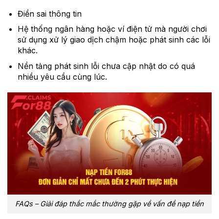
Điền sai thông tin
Hệ thống ngân hàng hoặc ví điện tử mà người chơi
sử dụng xử lý giao dịch chậm hoặc phát sinh các lỗi
khác.
Nền tảng phát sinh lỗi chưa cập nhật do có quá
nhiều yêu cầu cùng lúc.
FAQs – Giải đáp thắc mắc thường gặp về vấn đề nạp tiền