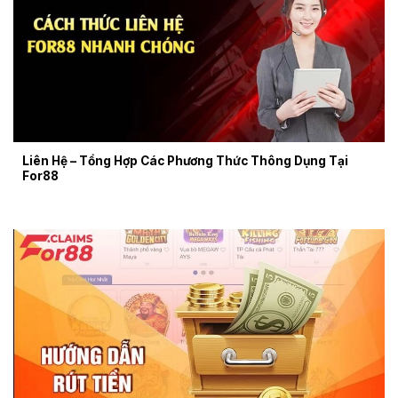
Liên Hệ – Tổng Hợp Các Phương Thức Thông Dụng Tại
For88