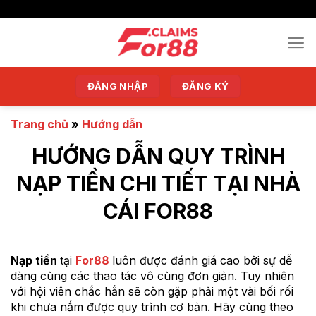
Bỏ
f
qua
nội
dung
ĐĂNG NHẬP
ĐĂNG KÝ
Trang chủ
»
Hướng dẫn
HƯỚNG DẪN QUY TRÌNH
NẠP TIỀN CHI TIẾT TẠI NHÀ
CÁI FOR88
Nạp tiền
tại
For88
luôn được đánh giá cao bởi sự dễ
dàng cùng các thao tác vô cùng đơn giản. Tuy nhiên
với hội viên chắc hẳn sẽ còn gặp phải một vài bối rối
khi chưa nắm được quy trình cơ bản. Hãy cùng theo