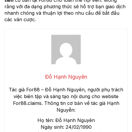
rằng với đa dạng phương thức sẽ hỗ trợ bạn giao dịch
nhanh chóng và thuận lợi theo nhu cầu để bắt đầu
các ván cược.
Đỗ Hạnh Nguyên
Tác giả For88 – Đỗ Hạnh Nguyên, người phụ trách
việc biên tập và sáng tạo nội dung cho website
For88.claims. Thông tin cơ bản về tác giả Hạnh
Nguyễn:
Họ tên: Đỗ Hạnh Nguyên
Ngày sinh: 24/02/1990