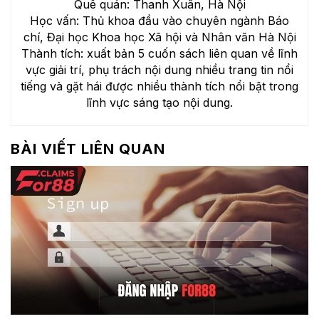
Quê quán: Thanh Xuân, Hà Nội
Học vấn: Thủ khoa đầu vào chuyên ngành Báo
chí, Đại học Khoa học Xã hội và Nhân văn Hà Nội
Thành tích: xuất bản 5 cuốn sách liên quan về lĩnh
vực giải trí, phụ trách nội dung nhiều trang tin nổi
tiếng và gặt hái được nhiều thành tích nổi bật trong
lĩnh vực sáng tạo nội dung.
BÀI VIẾT LIÊN QUAN