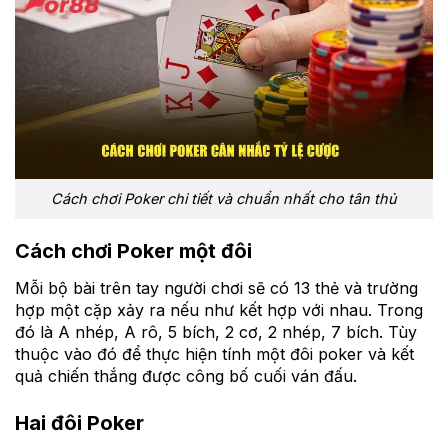
Cách chơi Poker chi tiết và chuẩn nhất cho tân thủ
Cách chơi Poker một đôi
Mỗi bộ bài trên tay người chơi sẽ có 13 thẻ và trường
hợp một cặp xảy ra nếu như kết hợp với nhau. Trong
đó là A nhép, A rô, 5 bích, 2 cơ, 2 nhép, 7 bích. Tùy
thuộc vào đó để thực hiện tính một đôi poker và kết
quả chiến thắng được công bố cuối ván đấu.
Hai đôi Poker