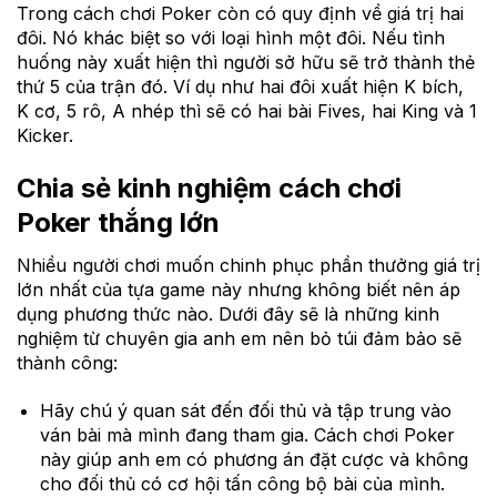
Trong cách chơi Poker còn có quy định về giá trị hai
đôi. Nó khác biệt so với loại hình một đôi. Nếu tình
huống này xuất hiện thì người sở hữu sẽ trở thành thẻ
thứ 5 của trận đó. Ví dụ như hai đôi xuất hiện K bích,
K cơ, 5 rô, A nhép thì sẽ có hai bài Fives, hai King và 1
Kicker.
Chia sẻ kinh nghiệm cách chơi
Poker thắng lớn
Nhiều người chơi muốn chinh phục phần thưởng giá trị
lớn nhất của tựa game này nhưng không biết nên áp
dụng phương thức nào. Dưới đây sẽ là những kinh
nghiệm từ chuyên gia anh em nên bỏ túi đảm bảo sẽ
thành công:
Hãy chú ý quan sát đến đối thủ và tập trung vào
ván bài mà mình đang tham gia. Cách chơi Poker
này giúp anh em có phương án đặt cược và không
cho đối thủ có cơ hội tấn công bộ bài của mình.