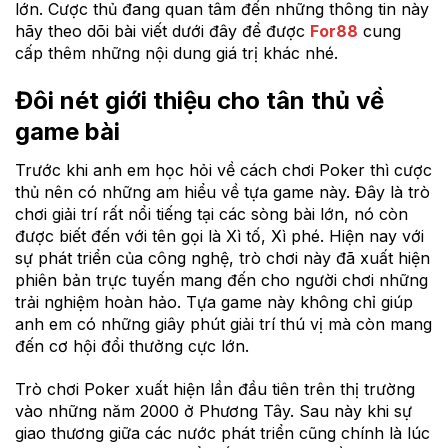
lớn. Cược thủ đang quan tâm đến những thông tin này
hãy theo dõi bài viết dưới đây để được
For88
cung
cấp thêm những nội dung giá trị khác nhé.
Đôi nét giới thiệu cho tân thủ về
game bài
Trước khi anh em học hỏi về cách chơi Poker thì cược
thủ nên có những am hiểu về tựa game này. Đây là trò
chơi giải trí rất nổi tiếng tại các sòng bài lớn, nó còn
được biết đến với tên gọi là Xì tố, Xì phé. Hiện nay với
sự phát triển của công nghệ, trò chơi này đã xuất hiện
phiên bản trực tuyến mang đến cho người chơi những
trải nghiệm hoàn hảo. Tựa game này không chỉ giúp
anh em có những giây phút giải trí thú vị mà còn mang
đến cơ hội đổi thưởng cực lớn.
Trò chơi Poker xuất hiện lần đầu tiên trên thị trường
vào những năm 2000 ở Phương Tây. Sau này khi sự
giao thương giữa các nước phát triển cũng chính là lúc