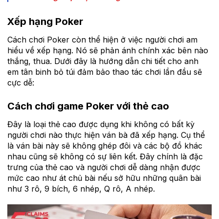
Xếp hạng Poker
Cách chơi Poker còn thể hiện ở việc người chơi am
hiểu về xếp hạng. Nó sẽ phản ánh chính xác bên nào
thắng, thua. Dưới đây là hướng dẫn chi tiết cho anh
em tân binh bỏ túi đảm bảo thao tác chơi lần đầu sẽ
cực dễ:
Cách chơi game Poker với thẻ cao
Đây là loại thẻ cao được dụng khi không có bất kỳ
người chơi nào thực hiện ván bà đã xếp hạng. Cụ thể
là ván bài này sẽ không ghép đôi và các bộ đồ khác
nhau cũng sẽ không có sự liên kết. Đây chính là đặc
trưng của thẻ cao và người chơi dễ dàng nhận được
mức cao như át chủ bài nếu sở hữu những quân bài
như 3 rô, 9 bích, 6 nhép, Q rô, A nhép.