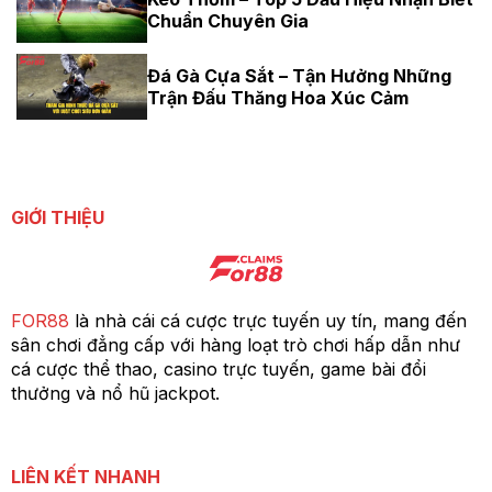
Chuẩn Chuyên Gia
Đá Gà Cựa Sắt – Tận Hưởng Những
Trận Đấu Thăng Hoa Xúc Cảm
GIỚI THIỆU
FOR88
là nhà cái cá cược trực tuyến uy tín, mang đến
sân chơi đẳng cấp với hàng loạt trò chơi hấp dẫn như
cá cược thể thao, casino trực tuyến, game bài đổi
thưởng và nổ hũ jackpot.
LIÊN KẾT NHANH