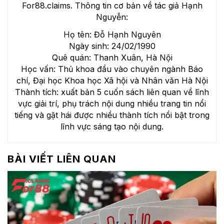
For88.claims. Thông tin cơ bản về tác giả Hạnh
Nguyễn:
Họ tên: Đỗ Hạnh Nguyên
Ngày sinh: 24/02/1990
Quê quán: Thanh Xuân, Hà Nội
Học vấn: Thủ khoa đầu vào chuyên ngành Báo
chí, Đại học Khoa học Xã hội và Nhân văn Hà Nội
Thành tích: xuất bản 5 cuốn sách liên quan về lĩnh
vực giải trí, phụ trách nội dung nhiều trang tin nổi
tiếng và gặt hái được nhiều thành tích nổi bật trong
lĩnh vực sáng tạo nội dung.
BÀI VIẾT LIÊN QUAN